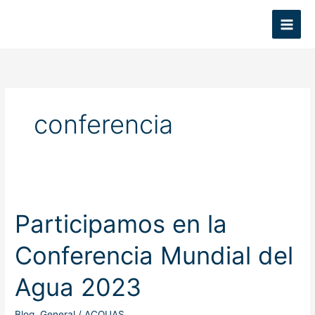
Ir
al
contenido
conferencia
Participamos
en
Participamos en la
la
Conferencia
Conferencia Mundial del
Mundial
del
Agua 2023
Agua
2023
Blog
,
General
/
ACQUAS